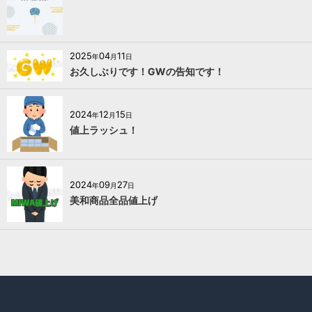
2025
04
11
年
月
日
お久しぶりです！GWの告知です！
2024
12
15
年
月
日
値上ラッシュ！
2024
09
27
年
月
日
美和商品全品値上げ