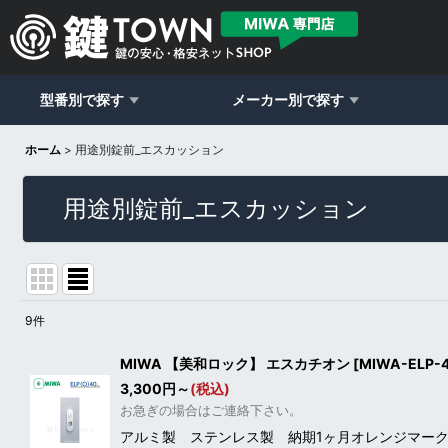
型番別で探す
メーカー別で探す
ホーム
>
用途別錠前_エスカッション
用途別錠前_エスカッション
9
件
表示数
:
MIWA 【美和ロック】 エスカチオン [MIWA-ELP
3,300
円
～
(税込)
並び順
:
お急ぎの場合はご連絡下さい。
アルミ製 ステンレス製 納期1ヶ月オレンジマーク