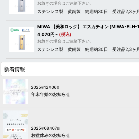
お急ぎの場合はご連絡下さい。
ステンレス製 黄銅製 納期約30日 受注品2,3
MIWA 【美和ロック】 エスカチオン [MIWA-ELH
4,070
円
～
(税込)
お急ぎの場合はご連絡下さい。
ステンレス製 黄銅製 納期約30日 受注品2,3
新着情報
2025
12
06
年
月
日
年末年始のお知らせ
2025
08
07
年
月
日
お盆休みのお知らせ