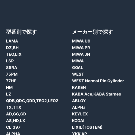
型番別で探す
メーカー別で探す
LAMA
MIWA U9
DZ,BH
MIWA PR
TEO,LIX
MIWA JN
LSP
MIWA
85RA
GOAL
75PM
WEST
77HP
WEST Normal Pin Cylinder
HM
KAKEN
LZ
KABA Ace,KABA Starneo
QDB,QDC,QDD,TEO2,LEO2
ABLOY
TX,TTX
ALPHa
AD,GG,GD
KEYLEX
AS,HD,LX
KODAI
CL,397
LIXIL(TOSTEM)
ALPHA
YKK AP