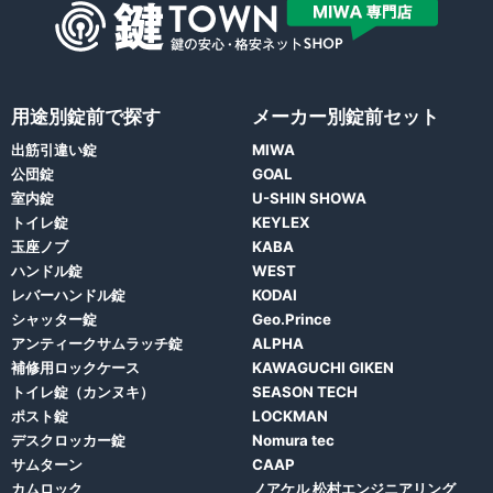
用途別錠前で探す
メーカー別錠前セット
出筋引違い錠
MIWA
公団錠
GOAL
室内錠
U-SHIN SHOWA
トイレ錠
KEYLEX
玉座ノブ
KABA
ハンドル錠
WEST
レバーハンドル錠
KODAI
シャッター錠
Geo.Prince
アンティークサムラッチ錠
ALPHA
補修用ロックケース
KAWAGUCHI GIKEN
トイレ錠（カンヌキ）
SEASON TECH
ポスト錠
LOCKMAN
デスクロッカー錠
Nomura tec
サムターン
CAAP
カムロック
ノアケル 松村エンジニアリング