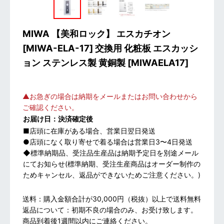
MIWA 【美和ロック】 エスカチオン
[MIWA-ELA-17] 交換用 化粧板 エスカッシ
ョン ステンレス製 黄銅製
[
MIWAELA17
]
▲お急ぎの場合は納期をメールまたはお問い合わせから
ご確認ください。
お届け日：決済確定後
■店頭に在庫がある場合、営業日翌日発送
●店頭になく取り寄せで着る場合は営業日3〜4日発送
◆標準納期品、受注品生産品は納期予定日を別途メール
にてお知らせ(標準納期、受注生産商品はオーダー制作の
ためキャンセル、返品ができないためご注意ください。)
送料：購入金額合計が30,000円（税抜）以上で送料無料
返品について：初期不良の場合のみ、お受け致します。
商品到着後1週間以内にご連絡ください。