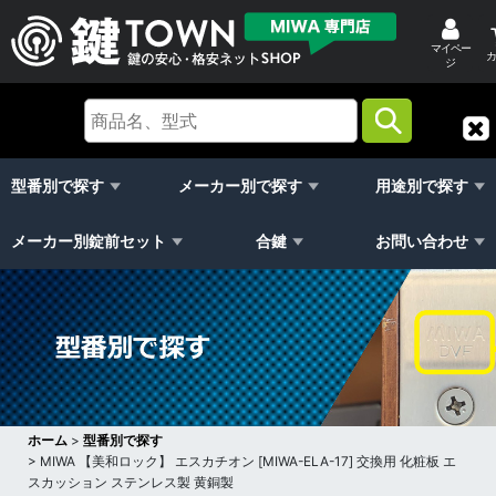
マイペー
カ
ジ
型番別で探す
メーカー別で探す
用途別で探す
メーカー別錠前セット
合鍵
お問い合わせ
ホーム
>
型番別で探す
>
MIWA 【美和ロック】 エスカチオン [MIWA-ELA-17] 交換用 化粧板 エ
スカッション ステンレス製 黄銅製