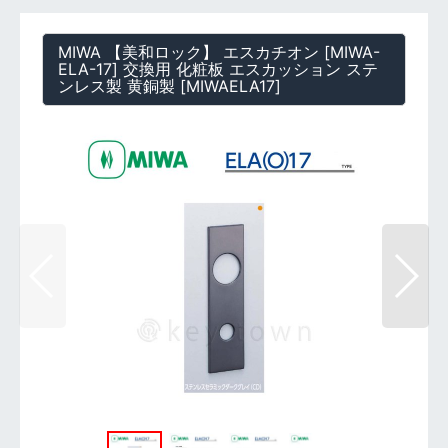
MIWA 【美和ロック】 エスカチオン [MIWA-
ELA-17] 交換用 化粧板 エスカッション ステ
ンレス製 黄銅製
[
MIWAELA17
]