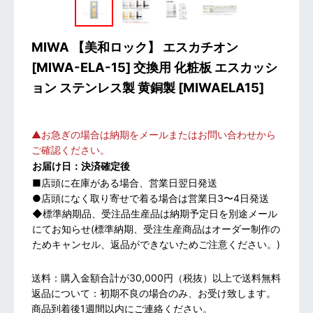
MIWA 【美和ロック】 エスカチオン
[MIWA-ELA-15] 交換用 化粧板 エスカッシ
ョン ステンレス製 黄銅製
[
MIWAELA15
]
▲お急ぎの場合は納期をメールまたはお問い合わせから
ご確認ください。
お届け日：決済確定後
■店頭に在庫がある場合、営業日翌日発送
●店頭になく取り寄せで着る場合は営業日3〜4日発送
◆標準納期品、受注品生産品は納期予定日を別途メール
にてお知らせ(標準納期、受注生産商品はオーダー制作の
ためキャンセル、返品ができないためご注意ください。)
送料：購入金額合計が30,000円（税抜）以上で送料無料
返品について：初期不良の場合のみ、お受け致します。
商品到着後1週間以内にご連絡ください。