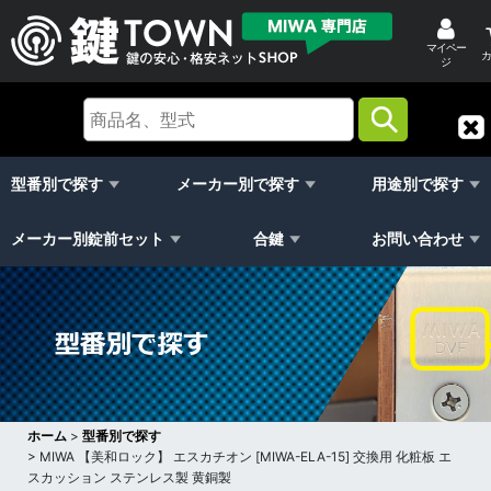
マイペー
カ
ジ
型番別で探す
メーカー別で探す
用途別で探す
メーカー別錠前セット
合鍵
お問い合わせ
ホーム
>
型番別で探す
>
MIWA 【美和ロック】 エスカチオン [MIWA-ELA-15] 交換用 化粧板 エ
スカッション ステンレス製 黄銅製