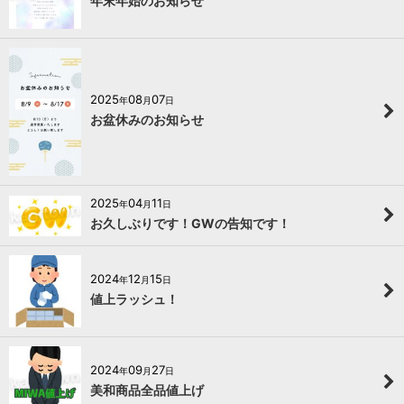
年末年始のお知らせ
2025
08
07
年
月
日
お盆休みのお知らせ
2025
04
11
年
月
日
お久しぶりです！GWの告知です！
2024
12
15
年
月
日
値上ラッシュ！
2024
09
27
年
月
日
美和商品全品値上げ