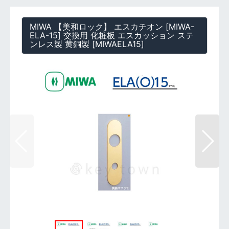
MIWA 【美和ロック】 エスカチオン [MIWA-
ELA-15] 交換用 化粧板 エスカッション ステ
ンレス製 黄銅製
[
MIWAELA15
]