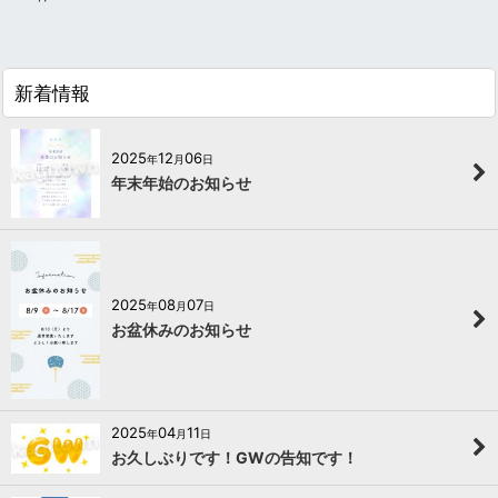
表示数
:
並び順
:
新着情報
絞り込む
2025
12
06
年
月
日
年末年始のお知らせ
2025
08
07
年
月
日
お盆休みのお知らせ
2025
04
11
年
月
日
お久しぶりです！GWの告知です！