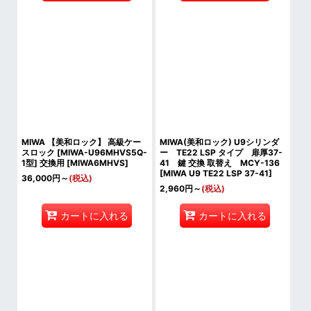
MIWA 【美和ロック】 高級ケー
MIWA(美和ロック) U9シリンダ
スロック [MIWA-U96MHVS5Q-
ー TE22 LSP タイプ 扉厚37-
1型] 交換用
[
MIWA6MHVS
]
41 鍵 交換 取替え MCY-136
[
MIWA U9 TE22 LSP 37-41
]
36,000
円
～
(税込)
2,960
円
～
(税込)
カートに入れる
カートに入れる