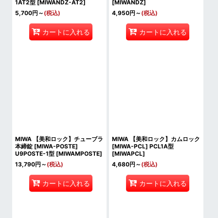
1AT2型
[
MIWANDZ-AT2
]
[
MIWANDZ
]
5,700
円
～
(税込)
4,950
円
～
(税込)
カートに入れる
カートに入れる
MIWA 【美和ロック】チューブラ
MIWA 【美和ロック】カムロック
本締錠 [MIWA-POSTE]
[MIWA-PCL] PCL1A型
U9POSTE-1型
[
MIWAMPOSTE
]
[
MIWAPCL
]
13,790
円
～
(税込)
4,680
円
～
(税込)
カートに入れる
カートに入れる