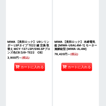
MIWA 【美和ロック】 U9シリン
MIWA 【美和ロック】 本締電気
ダー LSPタイプ TE22 鍵 交換 取
錠 [MIWA-U9AL4M-1] モーター
替え MCY-137 LSP/SWLSPブロ
施解錠型
[
MIWA-AL4M
]
ンズ色CB
[
U9-TE22 CB
]
76,420
円
～
(税込)
3,900
円
～
(税込)
カートに入れる
カートに入れる