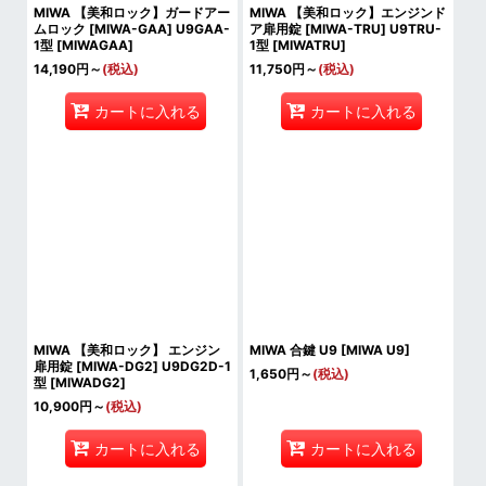
MIWA 【美和ロック】ガードアー
MIWA 【美和ロック】エンジンド
ムロック [MIWA-GAA] U9GAA-
ア扉用錠 [MIWA-TRU] U9TRU-
1型
[
MIWAGAA
]
1型
[
MIWATRU
]
14,190
円
～
(税込)
11,750
円
～
(税込)
カートに入れる
カートに入れる
MIWA 【美和ロック】 エンジン
MIWA 合鍵 U9
[
MIWA U9
]
扉用錠 [MIWA-DG2] U9DG2D-1
1,650
円
～
(税込)
型
[
MIWADG2
]
10,900
円
～
(税込)
カートに入れる
カートに入れる