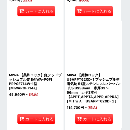
カートに入れる
カートに入れる
MIWA 【美和ロック】鎌デッドプ
MIWA 【美和ロック】
ッシュプル錠 [MIWA-PGF]
U9APPT620D-1 プッシュプル型
PRPGF714W-1型
電気錠 51型ステンレスレバーハン
[
MIWAPGF714a
]
ドル BS38mm 扉厚33〜
66mm カギ3本付
45,940
円
～
(税込)
【APPT,APPTA,APPR,APPRA】
[
ＭＩＷＡ U9APPT620D-１
]
114,700
円
～
(税込)
カートに入れる
カートに入れる