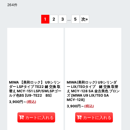
264
件
表示数
:
1
2
3
...
5
次
»
並び順
:
絞り込む
MIWA 【美和ロック】 U9シリン
MIWA(美和ロック) U9シリンダ
ダー LSPタイプ TE22 鍵 交換 取
ー LIX/TEOタイプ 鍵 交換 取替
替え MCY-151 LSP/SWLSPゴー
え MCY-128 SA 金古美色 ブロン
ルド色BS
[
U9-TE22 BS
]
ズ
[
MIWA U9 LIX/TEO SA
MCY-128
]
3,900
円
～
(税込)
3,900
円
～
(税込)
カートに入れる
カートに入れる