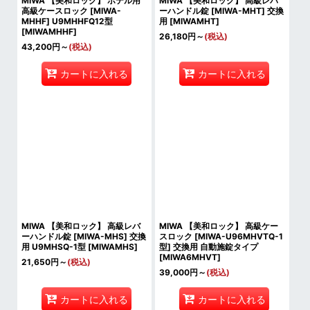
MIWA 【美和ロック】 ホテル用
MIWA 【美和ロック】 高級レバ
高級ケースロック [MIWA-
ーハンドル錠 [MIWA-MHT] 交換
MHHF] U9MHHFQ12型
用
[
MIWAMHT
]
[
MIWAMHHF
]
26,180
円
～
(税込)
43,200
円
～
(税込)
カートに入れる
カートに入れる
MIWA 【美和ロック】 高級レバ
MIWA 【美和ロック】 高級ケー
ーハンドル錠 [MIWA-MHS] 交換
スロック [MIWA-U96MHVTQ-1
用 U9MHSQ-1型
[
MIWAMHS
]
型] 交換用 自動施錠タイプ
[
MIWA6MHVT
]
21,650
円
～
(税込)
39,000
円
～
(税込)
カートに入れる
カートに入れる