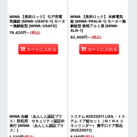
MIWA 【美和ロック】 引戸用電
MIWA 【美和ロック】 本締電気
気鎌錠 [MIWA-U9AFG-1] モータ
錠 [MIWA-PRALN-1] モーター施
ー施解錠型
[
MIWA-U9AFG
]
解錠型 狭框アルミ扉
[
MIWA-
ALN-1
]
76,420
円
～
(税込)
92,400
円
～
(税込)
カートに入れる
カートに入れる
MIWA 合鍵 〈あんしん認証プラ
トステム N2EZ0011 LIXIL・トス
ス〉防犯用 セキュリティ認証ID
テム ドア錠セット（ＭＩＷＡ Ｕ
発行
[
MIWA 〈あんしん認証プラ
９シリンダー） 勝手口ドア部品
ス〉
]
[
N2EZ0011
]
1,320
円
(税込)
8,180
円
(税込)