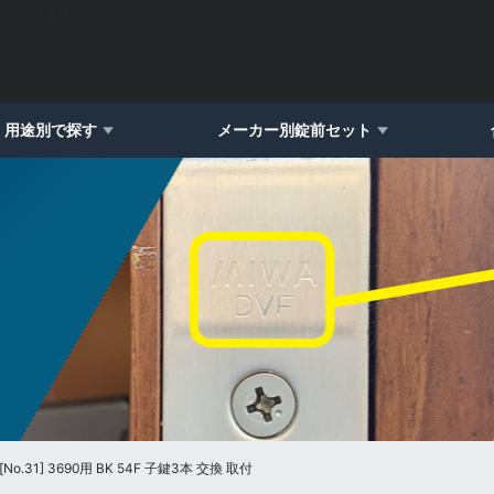
鍵3本 交換 取付
用途別で探す
メーカー別錠前セット
1] 3690用 BK 54F 子鍵3本 交換 取付