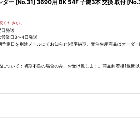
No.31] 3690用 BK 54F 子鍵3本 交換 取付
[
No.
認ください。
翌日発送
営業日3〜4日発送
期予定日を別途メールにてお知らせ(標準納期、受注生産商品はオーダー
 返品について：初期不良の場合のみ、お受け致します。商品到着後1週間