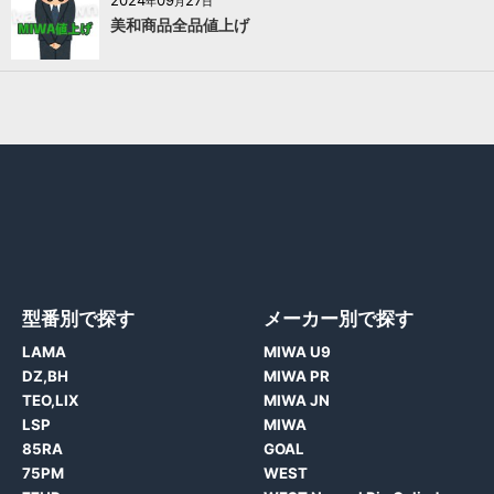
2024
09
27
年
月
日
美和商品全品値上げ
型番別で探す
メーカー別で探す
LAMA
MIWA U9
DZ,BH
MIWA PR
TEO,LIX
MIWA JN
LSP
MIWA
85RA
GOAL
75PM
WEST