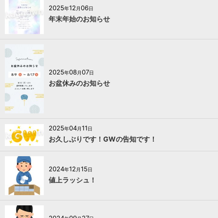
2025
12
06
年
月
日
年末年始のお知らせ
2025
08
07
年
月
日
お盆休みのお知らせ
2025
04
11
年
月
日
お久しぶりです！GWの告知です！
2024
12
15
年
月
日
値上ラッシュ！