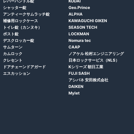
レバーハンドル錠
KODAI
シャッター錠
Geo.Prince
アンティークサムラッチ錠
ALPHA
補修用ロックケース
KAWAGUCHI GIKEN
トイレ錠（カンヌキ）
SEASON TECH
ポスト錠
LOCKMAN
デスクロッカー錠
Nomura tec
サムターン
CAAP
カムロック
ノアケル 松村エンジニアリング
クレセント
日本ロックサービス（NLS）
ドアチェーンドアガード
Kシリーズ 朝日工業
エスカッション
FUJI SASH
アシバネ 安田株式会社
DAIKEN
Mylet