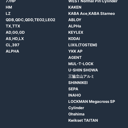
77HP
WEST Normal Pin Cylinder
HM
KAKEN
LZ
KABA Ace,KABA Starneo
QDB,QDC,QDD,TEO2,LEO2
ABLOY
TX,TTX
ALPHa
AD,GG,GD
KEYLEX
AS,HD,LX
KODAI
CL,397
LIXIL(TOSTEM)
ALPHA
YKK AP
AGENT
MUL-T-LOCK
U-SHIN SHOWA
三協立山アルミ
SHINNIKEI
SEPA
INAHO
LOCKMAN Megacross SP
Cylinder
Ohshima
Kwikset TAITAN