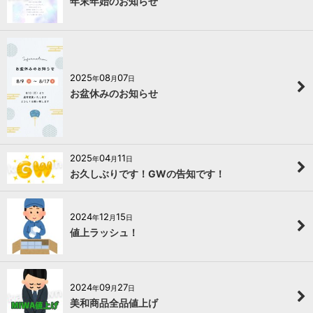
年末年始のお知らせ
2025
08
07
年
月
日
お盆休みのお知らせ
2025
04
11
年
月
日
お久しぶりです！GWの告知です！
2024
12
15
年
月
日
値上ラッシュ！
2024
09
27
年
月
日
美和商品全品値上げ