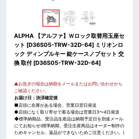
ALPHA 【アルファ】Ｗロック取替用玉座セ
ット [D36S05-TRW-32D-64] ミリオンロ
ック ディンプルキー 錠ケースノブセット 交
換 取付
[
D36S05-TRW-32D-64
]
▲お急ぎの場合は納期をメールまたはお問い合わせから
ご確認ください。
お届け日：決済確定後
■店頭に在庫がある場合、営業日翌日発送
●店頭になく取り寄せで着る場合は営業日3〜4日発送
◆標準納期品、受注品生産品は納期予定日を別途メール
にてお知らせ(標準納期、受注生産商品はオーダー制作の
ためキャンセル、返品ができないためご注意ください。)