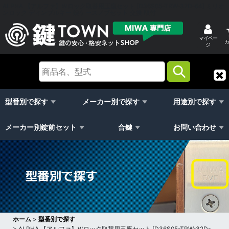
ALPHA 【アルファ】Ｗロック取替用玉座セット [D36S05-TRW-32D-64] ミリオ
ンロック ディンプルキー 錠ケースノブセット 交換 取付
マイペー
カ
ジ
型番別で探す
メーカー別で探す
用途別で探す
メーカー別錠前セット
合鍵
お問い合わせ
ホーム
>
型番別で探す
>
ALPHA 【アルファ】Ｗロック取替用玉座セット [D36S05-TRW-32D-