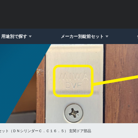
用途別で探す
メーカー別錠前セット
リンダーセット（ＤＮシリンダーＣ．Ｃ１６．５） 玄関ドア部品