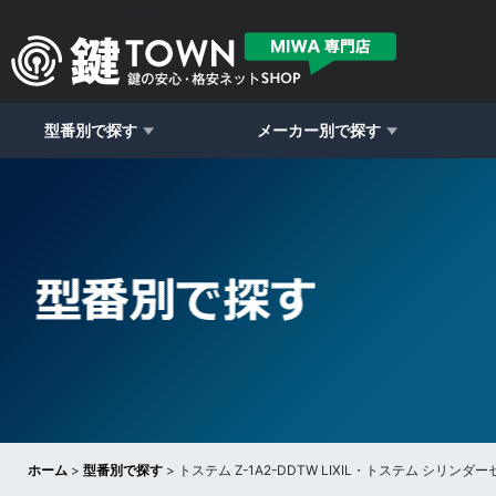
リシェントII（ドア厚33mm）用シリンダー
型番別で探す
メーカー別で探す
ホーム
>
型番別で探す
>
トステム Z-1A2-DDTW LIXIL・トステム シ