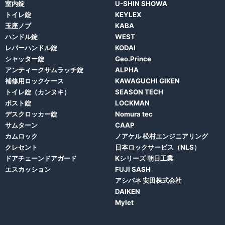
室内錠
U-SHIN SHOWA
トイレ錠
KEYLEX
玉座ノブ
KABA
ハンドル錠
WEST
レバーハンドル錠
KODAI
シャッター錠
Geo.Prince
アンティークサムラッチ錠
ALPHA
補修用ロックケース
KAWAGUCHI GIKEN
トイレ錠（カンヌキ）
SEASON TECH
ポスト錠
LOCKMAN
デスクロッカー錠
Nomura tec
サムターン
CAAP
カムロック
ノアケル 松村エンジニアリング
クレセント
日本ロックサービス（NLS）
ドアチェーンドアガード
Kシリーズ 朝日工業
エスカッション
FUJI SASH
アシバネ 安田株式会社
DAIKEN
Mylet