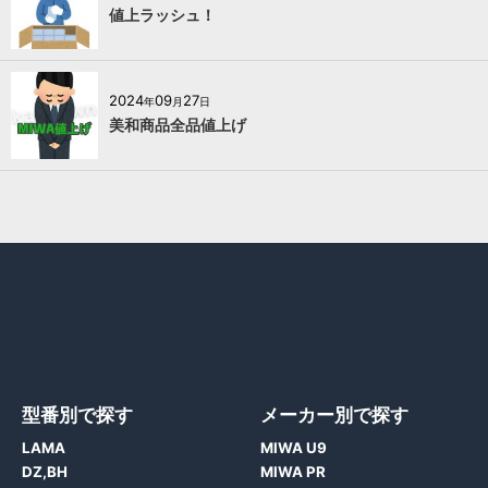
値上ラッシュ！
2024
09
27
年
月
日
美和商品全品値上げ
型番別で探す
メーカー別で探す
LAMA
MIWA U9
DZ,BH
MIWA PR