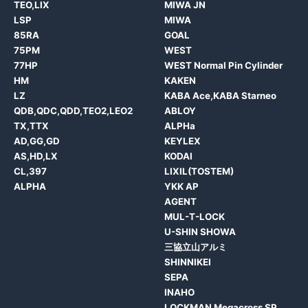
TEO,LIX
MIWA JN
LSP
MIWA
85RA
GOAL
75PM
WEST
77HP
WEST Normal Pin Cylinder
HM
KAKEN
LZ
KABA Ace,KABA Starneo
QDB,QDC,QDD,TEO2,LEO2
ABLOY
TX,TTX
ALPHa
AD,GG,GD
KEYLEX
AS,HD,LX
KODAI
CL,397
LIXIL(TOSTEM)
ALPHA
YKK AP
AGENT
MUL-T-LOCK
U-SHIN SHOWA
三協立山アルミ
SHINNIKEI
SEPA
INAHO
LOCKMAN Megacross SP