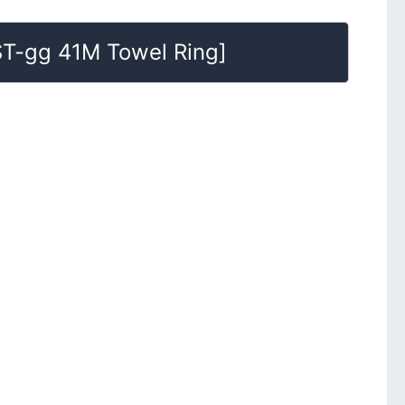
T-gg 41M Towel Ring
]