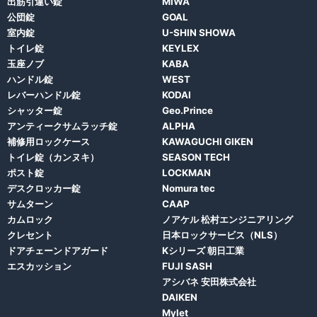
出筋引違い錠
MIWA
公団錠
GOAL
室内錠
U-SHIN SHOWA
トイレ錠
KEYLEX
玉座ノブ
KABA
ハンドル錠
WEST
レバーハンドル錠
KODAI
シャッター錠
Geo.Prince
アンティークサムラッチ錠
ALPHA
補修用ロックケース
KAWAGUCHI GIKEN
トイレ錠（カンヌキ）
SEASON TECH
ポスト錠
LOCKMAN
デスクロッカー錠
Nomura tec
サムターン
CAAP
カムロック
ノアケル 松村エンジニアリング
クレセント
日本ロックサービス（NLS）
ドアチェーンドアガード
Kシリーズ 朝日工業
エスカッション
FUJI SASH
アシバネ 安田株式会社
DAIKEN
Mylet