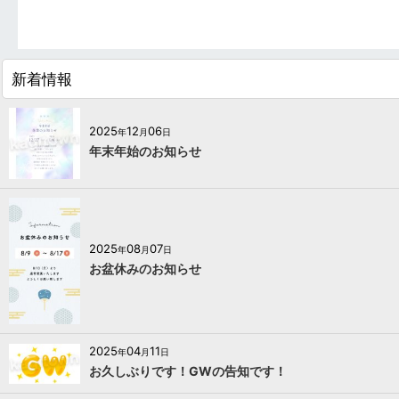
新着情報
2025
12
06
年
月
日
年末年始のお知らせ
2025
08
07
年
月
日
お盆休みのお知らせ
2025
04
11
年
月
日
お久しぶりです！GWの告知です！