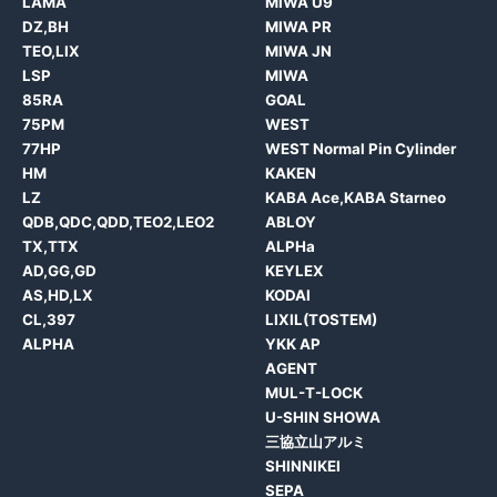
LAMA
MIWA U9
DZ,BH
MIWA PR
TEO,LIX
MIWA JN
LSP
MIWA
85RA
GOAL
75PM
WEST
77HP
WEST Normal Pin Cylinder
HM
KAKEN
LZ
KABA Ace,KABA Starneo
QDB,QDC,QDD,TEO2,LEO2
ABLOY
TX,TTX
ALPHa
AD,GG,GD
KEYLEX
AS,HD,LX
KODAI
CL,397
LIXIL(TOSTEM)
ALPHA
YKK AP
AGENT
MUL-T-LOCK
U-SHIN SHOWA
三協立山アルミ
SHINNIKEI
SEPA