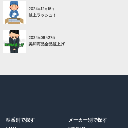
2024
12
15
年
月
日
値上ラッシュ！
2024
09
27
年
月
日
美和商品全品値上げ
型番別で探す
メーカー別で探す