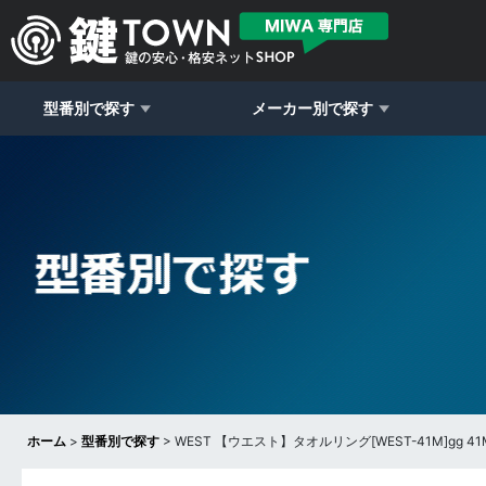
型番別で探す
メーカー別で探す
ホーム
>
型番別で探す
>
WEST 【ウエスト】タオルリング[WEST-41M]gg 41M T