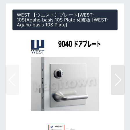
WEST 【ウエスト】プレート[WEST-
10S]Agaho basis 10S Plate 化粧板
[
WEST-
Agaho basis 10S Plate
]