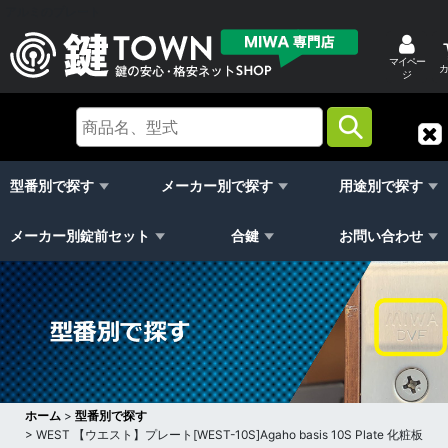
アルミのプレート
マイペー
カ
ジ
型番別で探す
メーカー別で探す
用途別で探す
メーカー別錠前セット
合鍵
お問い合わせ
ホーム
>
型番別で探す
>
WEST 【ウエスト】プレート[WEST-10S]Agaho basis 10S Plate 化粧板