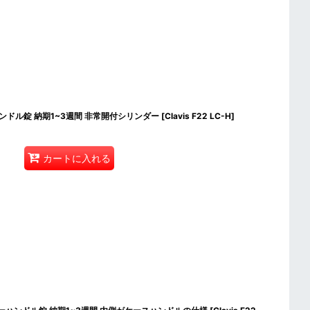
バーハンドル錠 納期1~3週間 非常開付シリンダー
[
Clavis F22 LC-H
]
カートに入れる