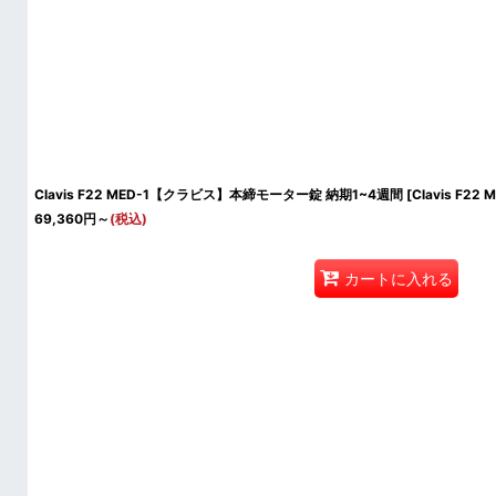
Clavis F22 MED-1【クラビス】本締モーター錠 納期1~4週間
[
Clavis F22 
69,360
円
～
(税込)
カートに入れる