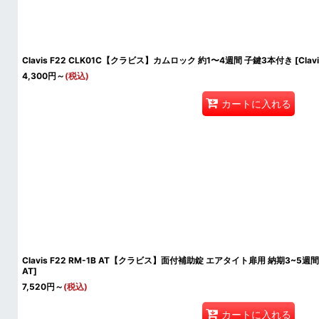
Clavis F22 CLK01C【クラビス】カムロック 約1〜4週間 子鍵3本付き
[
Clav
4,300
円
～
(税込)
カートに入れる
Clavis F22 RM-1B AT【クラビス】面付補助錠 エアタイト扉用 納期3~5
AT
]
7,520
円
～
(税込)
カートに入れる