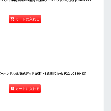
ス】レバーハンドル錠 納期1~3週間 内側がケースハンドルの仕様
[
Clavis F22
カートに入れる
ス】レバーハンドル錠/鎌式デッド 納期1~3週間
[
Clavis F22 LCS10-1X
]
カートに入れる