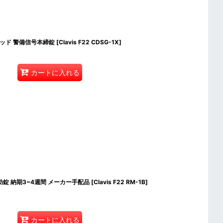
】鎌デッド 警備信号本締錠
[
Clavis F22 CDSG-1X
]
カートに入れる
付補助錠 納期3~4週間 メーカー手配品
[
Clavis F22 RM-1B
]
カートに入れる