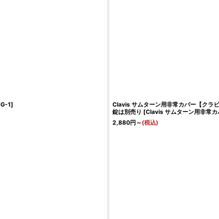
HG-1
]
Clavis サムターン用非常カバー【クラビ
錠は別売り
[
Clavis サムターン用非常
2,880
円
～
(税込)